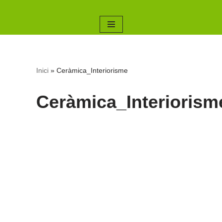
Saltar
al
contenido
Inici
»
Ceràmica_Interiorisme
Ceràmica_Interiorism