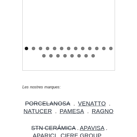
Les nostres marques:
PORCELANOSA
.
VENATTO
.
NATUCER
.
PAMESA
.
RAGNO
STN CERÁMICA
.
APAVISA
.
APARICI
.
CIFRE GROUP
.