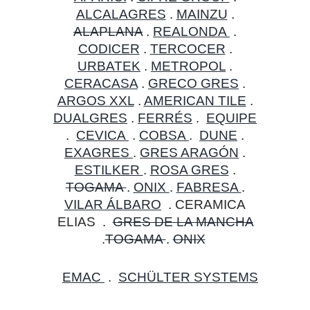
ALCALAGRES
.
MAINZU
.
ALAPLANA
.
REALONDA
.
CODICER
.
TERCOC
ER
.
URBATEK
.
METROPOL
.
CERACASA
.
GRECO GRES
.
ARGOS XXL
.
AMERICAN TILE
.
DUALGRES
.
FERRÉS
.
EQUIPE
.
CEVICA
.
COBSA
.
DUNE
.
EXAGRES
.
GRES ARAGÓN
.
ESTILKER
.
ROSA GRES
.
TOGAMA
.
ONIX
.
FABRESA
.
VILAR ÁLBARO
. CERAMICA
ELIAS .
GRES DE LA MANCHA
.
TOGAMA
.
ONIX
EMAC
.
SCHÜLTER SYSTEMS