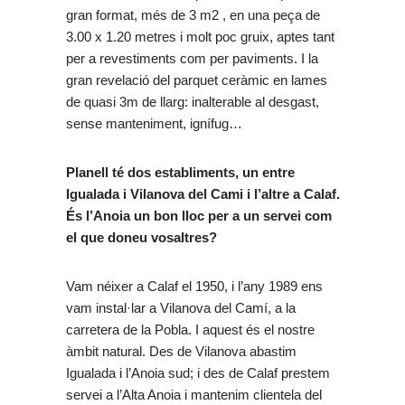
gran format, més de 3 m2 , en una peça de
3.00 x 1.20 metres i molt poc gruix, aptes tant
per a revestiments com per paviments. I la
gran revelació del parquet ceràmic en lames
de quasi 3m de llarg: inalterable al desgast,
sense manteniment, ignífug…
Planell té dos establiments, un entre
Igualada i Vilanova del Cami i l’altre a Calaf.
És l’Anoia un bon lloc per a un servei com
el que doneu vosaltres?
Vam néixer a Calaf el 1950, i l’any 1989 ens
vam instal·lar a Vilanova del Camí, a la
carretera de la Pobla. I aquest és el nostre
àmbit natural. Des de Vilanova abastim
Igualada i l’Anoia sud; i des de Calaf prestem
servei a l’Alta Anoia i mantenim clientela del